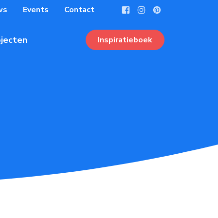
ws
Events
Contact
jecten
Inspiratieboek