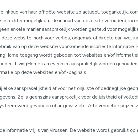
 inhoud van haar officiële website zo actueel, toegankelijk, co
t is echter mogelijk dat de inhoud van deze site verouderd, inco
geen enkele manier aansprakelijk worden gesteld voor mogelijke
deze website, noch voor verlies, ongemak of directe dan wel in
bruik van op deze website voorkomende incorrecte informatie. H
ivingHome toegang wordt geboden tot websites en/of informatie
uden. LivingHome kan evenmin aansprakelijk worden gehouden
ormatie op deze websites en/of -pagina's.
j elke aansprakelijkheid af voor het onjuiste of bedrieglijke geb
evens. Ze is geenszins aansprakelijk voor de juistheid of volled
 systeem werd gevonden of uitgewisseld. Alle vermelde prijzen 
e informatie vrij is van virussen. De website wordt gebruikt op e