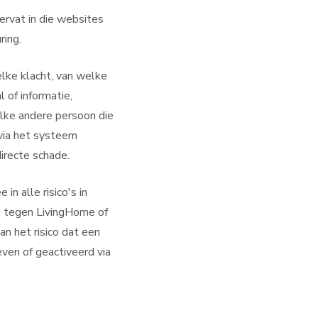
ervat in die websites
ring.
elke klacht, van welke
 of informatie,
lke andere persoon die
 via het systeem
directe schade.
n alle risico's in
n tegen LivingHome of
an het risico dat een
ven of geactiveerd via