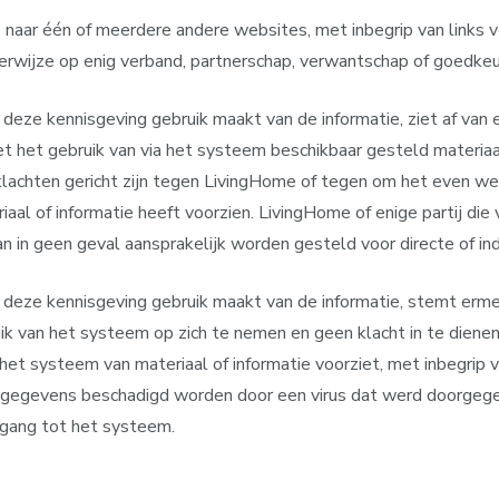
naar één of meerdere andere websites, met inbegrip van links v
kerwijze op enig verband, partnerschap, verwantschap of goedkeu
a deze kennisgeving gebruik maakt van de informatie, ziet af van 
et het gebruik van via het systeem beschikbaar gesteld materiaal
klachten gericht zijn tegen LivingHome of tegen om het even we
aal of informatie heeft voorzien. LivingHome of enige partij die
an in geen geval aansprakelijk worden gesteld voor directe of in
 deze kennisgeving gebruik maakt van de informatie, stemt ermee i
ik van het systeem op zich te nemen en geen klacht in te diene
 het systeem van materiaal of informatie voorziet, met inbegrip v
 gegevens beschadigd worden door een virus dat werd doorgege
gang tot het systeem.