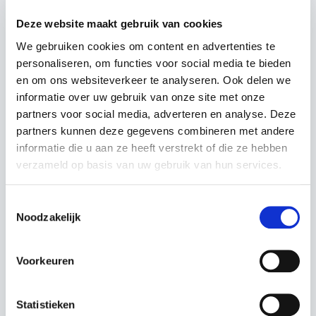
Deze website maakt gebruik van cookies
Voorstelling LivingHome
We gebruiken cookies om content en advertenties te
personaliseren, om functies voor social media te bieden
Een bouwpartner aan je zijde met jarenlange ervaring in de
en om ons websiteverkeer te analyseren. Ook delen we
bouwsector, die je bijstaat en begeleidt: dat doet
informatie over uw gebruik van onze site met onze
Livinghome voor jou. Bij dit team is je bouwproject in goede
partners voor social media, adverteren en analyse. Deze
handen.
partners kunnen deze gegevens combineren met andere
informatie die u aan ze heeft verstrekt of die ze hebben
verzameld op basis van uw gebruik van hun services.
Toestemmingsselectie
Noodzakelijk
⋯
Voorkeuren
Statistieken