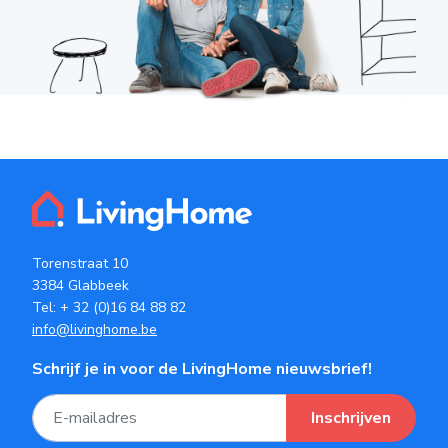
Torenstraat 10
3384 Glabbeek
Tel:
+ 32 (0)16 84 88 82
info@livinghome.be
Schrijf je in voor de LivingHome nieuwsbrief!
Inschrijven