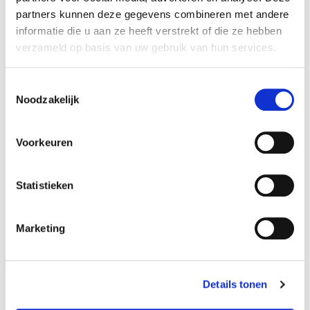
partners kunnen deze gegevens combineren met andere
Project Bunsbeek
informatie die u aan ze heeft verstrekt of die ze hebben
verzameld op basis van uw gebruik van hun services.
Bunsbeek
Toestemmingsselectie
25% verkocht
Noodzakelijk
Voorkeuren
Statistieken
Marketing
Details tonen
Project Pellenberg