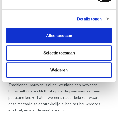
Details tonen
Alles toestaan
5 december 2023
Selectie toestaan
Blog - Traditioneel Bouwen met
LivingHome: voordelen en
Weigeren
eigenschappen
Traditioneel bouwen is al eeuwenlang een bewezen
bouwmethode en blijft tot op de dag van vandaag een
populaire keuze. Laten we eens nader bekijken waarom
deze methode zo aantrekkelijk is, hoe het bouwproces
eruitziet, en wat de voordelen zijn.