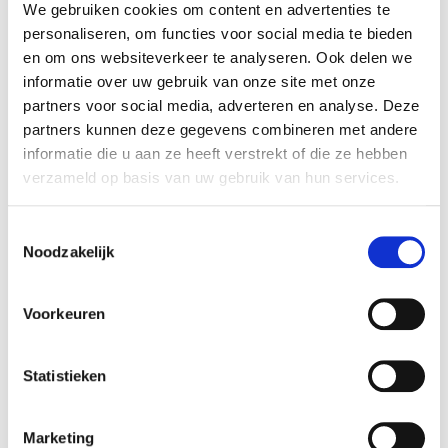
We gebruiken cookies om content en advertenties te
personaliseren, om functies voor social media te bieden
18 december 2023
en om ons websiteverkeer te analyseren. Ook delen we
“Vlot verlopen volgens planning
informatie over uw gebruik van onze site met onze
en budget” - Lus blikt tevreden
partners voor social media, adverteren en analyse. Deze
partners kunnen deze gegevens combineren met andere
terug op bouwproces
informatie die u aan ze heeft verstrekt of die ze hebben
verzameld op basis van uw gebruik van hun services.
Ze bieden een statige aanblik, de twee gekoppelde
woningen in een zachte bocht in Bekkevoort. Voor de
realisatie liet de eigenaresse Lucienne ‘Lus’ Adams-
Toestemmingsselectie
Noodzakelijk
Vanelven zich bijstaan door LivingHome. En daar heeft ze
nog geen moment spijt van gehad.
Voorkeuren
Lees meer
Statistieken
Marketing