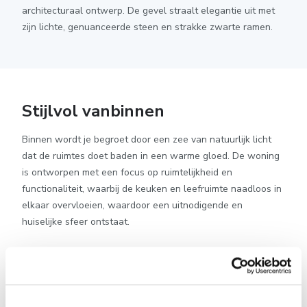
architecturaal ontwerp. De gevel straalt elegantie uit met
zijn lichte, genuanceerde steen en strakke zwarte ramen.
Stijlvol vanbinnen
Binnen wordt je begroet door een zee van natuurlijk licht
dat de ruimtes doet baden in een warme gloed. De woning
is ontworpen met een focus op ruimtelijkheid en
functionaliteit, waarbij de keuken en leefruimte naadloos in
elkaar overvloeien, waardoor een uitnodigende en
huiselijke sfeer ontstaat.
Met drie ruime slaapkamers, waarvan de masterbedroom
voorzien is van een dressing, en een royale badkamer op de
verdieping, biedt deze woning voldoende vierkante meters
die slim zijn ingedeeld om aan de behoeften van een