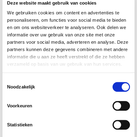
Deze website maakt gebruik van cookies
modern gezin te voldoen.
We gebruiken cookies om content en advertenties te
Verder is de woning volledig geschilderd en ingericht
personaliseren, om functies voor social media te bieden
waardoor je een
perfect beeld
krijgt over hoe jouw
en om ons websiteverkeer te analyseren. Ook delen we
toekomstige woning eruit kan zien.
informatie over uw gebruik van onze site met onze
partners voor social media, adverteren en analyse. Deze
partners kunnen deze gegevens combineren met andere
informatie die u aan ze heeft verstrekt of die ze hebben
verzameld op basis van uw gebruik van hun services.
Toestemmingsselectie
Noodzakelijk
Voorkeuren
Statistieken