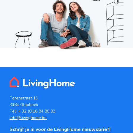
Torenstraat 10
3384 Glabbeek
Tel:
+ 32 (0)16 84 88 82
info@livinghome.be
Schrijf je in voor de LivingHome nieuwsbrief!