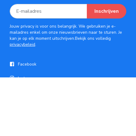
Inschrijven
Jouw privacy is voor ons belangrijk. We gebruiken je e-
mailadres enkel om onze nieuwsbrieven naar te sturen. Je
kan je op elk moment uitschrijven.Bekijk ons volledig
privacybeleid
.
Facebook
Instagram
Pinterest
© 2026 LivingHome
Disclaimer
Privacy
Cookies