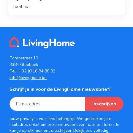
Turnhout
Torenstraat 10
3384 Glabbeek
Tel:
+ 32 (0)16 84 88 82
info@livinghome.be
Schrijf je in voor de LivingHome nieuwsbrief!
Inschrijven
Jouw privacy is voor ons belangrijk. We gebruiken je e-
mailadres enkel om onze nieuwsbrieven naar te sturen. Je
kan je op elk moment uitschrijven.Bekijk ons volledig