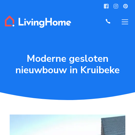
Moderne gesloten
nieuwbouw in Kruibeke