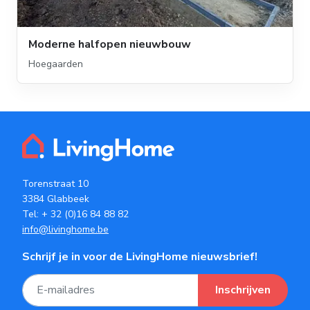
Moderne halfopen nieuwbouw
Hoegaarden
Torenstraat 10
3384 Glabbeek
Tel:
+ 32 (0)16 84 88 82
info@livinghome.be
Schrijf je in voor de LivingHome nieuwsbrief!
Inschrijven