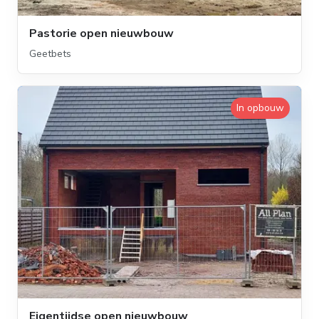
Pastorie open nieuwbouw
Geetbets
In opbouw
Eigentijdse open nieuwbouw