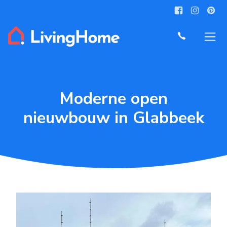
Moderne open
nieuwbouw in Glabbeek