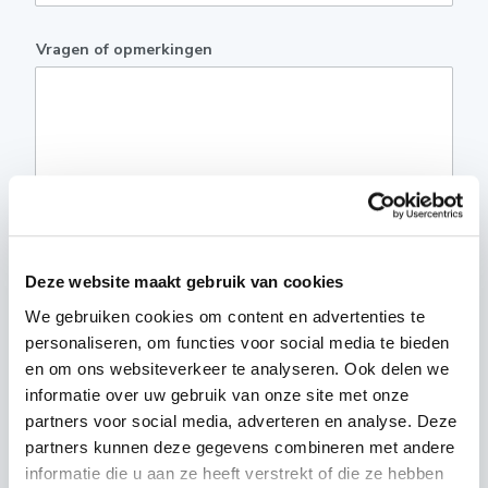
Vragen of opmerkingen
Deze website maakt gebruik van cookies
We gebruiken cookies om content en advertenties te
personaliseren, om functies voor social media te bieden
Versturen
en om ons websiteverkeer te analyseren. Ook delen we
informatie over uw gebruik van onze site met onze
Bij het invullen van dit formulier gebruiken we je gegevens
partners voor social media, adverteren en analyse. Deze
enkel om gevolg te geven aan je vraag of opmerking. Bekijk
partners kunnen deze gegevens combineren met andere
ons volledig
privacybeleid
.
informatie die u aan ze heeft verstrekt of die ze hebben