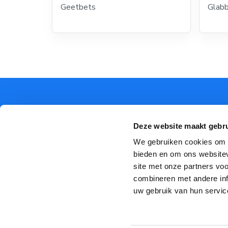
Geetbets
Glab
Deze website maakt gebru
We gebruiken cookies om c
Torenstraat 10
bieden en om ons websitev
3384 Glabbeek
site met onze partners vo
Tel:
+ 32 (0)16 84 88 82
combineren met andere inf
uw gebruik van hun servic
info@livinghome.be