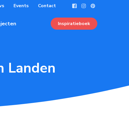
ws
Events
Contact
jecten
Inspiratieboek
n Landen