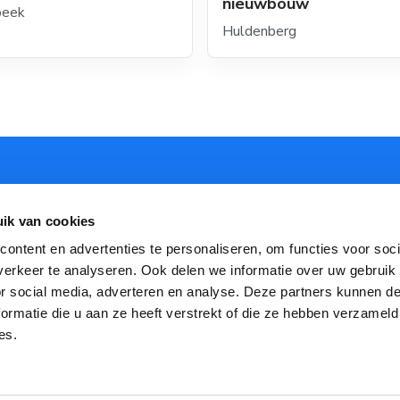
nieuwbouw
beek
Huldenberg
Schrijf je in voor de LivingHome nieuwsbrief!
ik van cookies
ontent en advertenties te personaliseren, om functies voor soci
Inschrijven
erkeer te analyseren. Ook delen we informatie over uw gebruik
or social media, adverteren en analyse. Deze partners kunnen 
Jouw privacy is voor ons belangrijk. We gebruiken je e-
ormatie die u aan ze heeft verstrekt of die ze hebben verzameld
mailadres enkel om onze nieuwsbrieven naar te sturen. Je
kan je op elk moment uitschrijven.Bekijk ons volledig
es.
privacybeleid
.