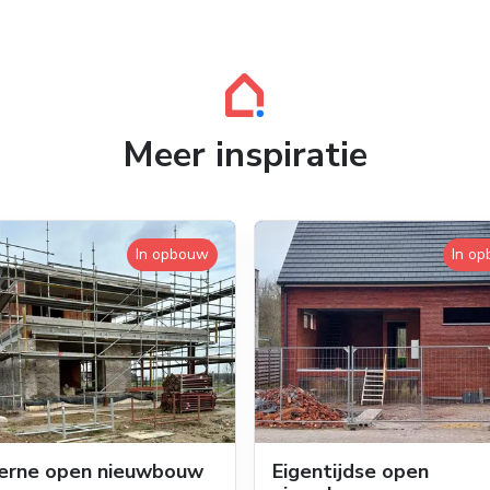
Meer inspiratie
In opbouw
In o
erne open nieuwbouw
Eigentijdse open